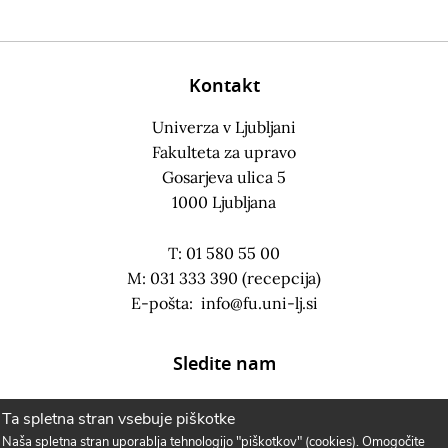
Kontakt
Univerza v Ljubljani
Fakulteta za upravo
Gosarjeva ulica 5
1000 Ljubljana
T: 01 580 55 00
M: 031 333 390 (recepcija)
E-pošta:
info@fu.uni-lj.si
Sledite nam
Ta spletna stran vsebuje piškotke
Naša spletna stran uporablja tehnologijo "piškotkov" (cookies). Omogočite