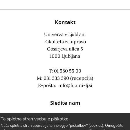
Kontakt
Univerza v Ljubljani
Fakulteta za upravo
Gosarjeva ulica 5
1000 Ljubljana
T: 01 580 55 00
M: 031 333 390 (recepcija)
E-pošta:
info@fu.uni-lj.si
Sledite nam
Ta spletna stran vsebuje piškotke
Naša spletna stran uporablja tehnologijo "piškotkov" (cookies). Omogočite