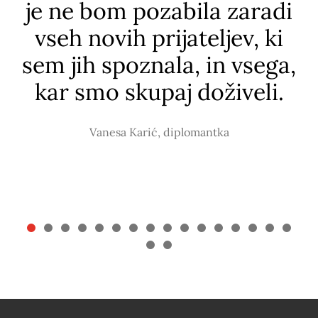
si
je ne bom pozabila zaradi
p
vseh novih prijateljev, ki
sem jih spoznala, in vsega,
t
kar smo skupaj doživeli.
Vanesa Karić, diplomantka