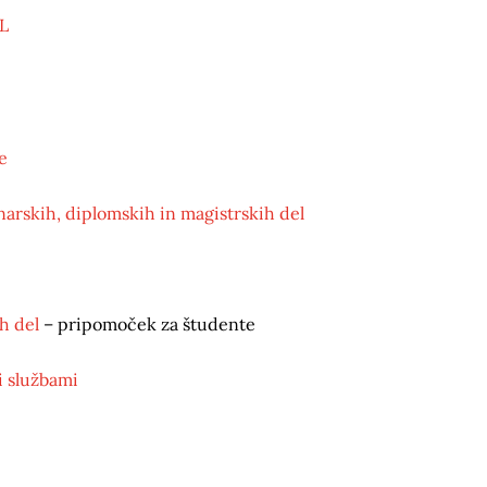
UL
e
narskih, diplomskih in magistrskih del
h del
– pripomoček za študente
i službami