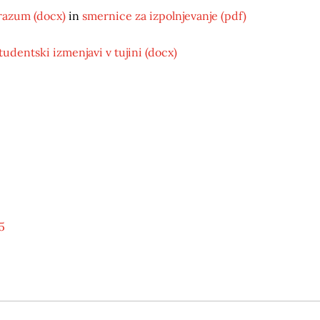
razum (docx)
in
smernice za izpolnjevanje (pdf)
udentski izmenjavi v tujini (docx)
5