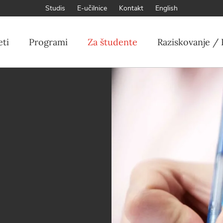
Studis
E-učilnice
Kontakt
English
eti
Programi
Za študente
Raziskovanje / 