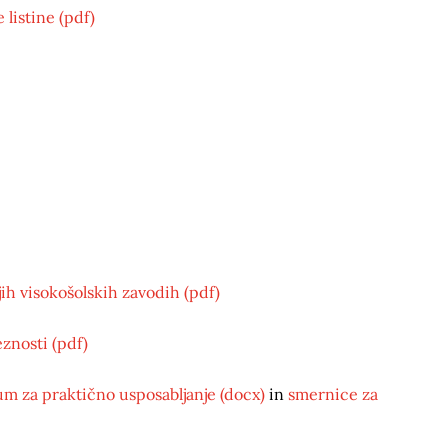
listine (pdf)
jih visokošolskih zavodih (pdf)
znosti (pdf)
m za praktično usposabljanje (docx)
in
smernice za