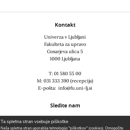
Kontakt
Univerza v Ljubljani
Fakulteta za upravo
Gosarjeva ulica 5
1000 Ljubljana
T: 01 580 55 00
M: 031 333 390 (recepcija)
E-pošta:
info@fu.uni-lj.si
Sledite nam
Ta spletna stran vsebuje piškotke
Naša spletna stran uporablja tehnologijo "piškotkov" (cookies). Omogočite