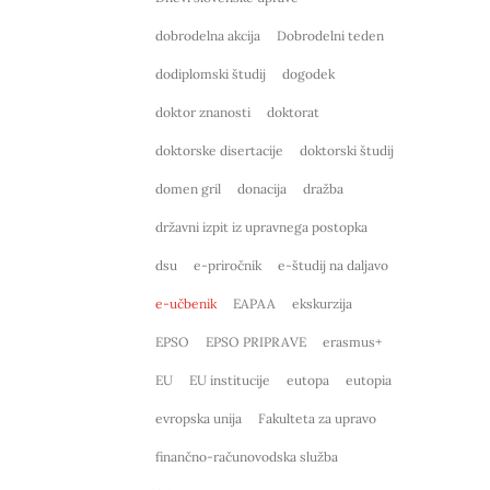
dobrodelna akcija
Dobrodelni teden
dodiplomski študij
dogodek
doktor znanosti
doktorat
doktorske disertacije
doktorski študij
domen gril
donacija
dražba
državni izpit iz upravnega postopka
dsu
e-priročnik
e-študij na daljavo
e-učbenik
EAPAA
ekskurzija
EPSO
EPSO PRIPRAVE
erasmus+
EU
EU institucije
eutopa
eutopia
evropska unija
Fakulteta za upravo
finančno-računovodska služba