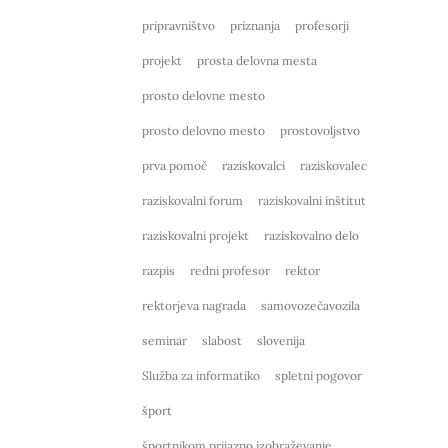
pripravništvo
priznanja
profesorji
projekt
prosta delovna mesta
prosto delovne mesto
prosto delovno mesto
prostovoljstvo
prva pomoč
raziskovalci
raziskovalec
raziskovalni forum
raziskovalni inštitut
raziskovalni projekt
raziskovalno delo
razpis
redni profesor
rektor
rektorjeva nagrada
samovozečavozila
seminar
slabost
slovenija
Služba za informatiko
spletni pogovor
šport
športnikom prijazno izobraževanje