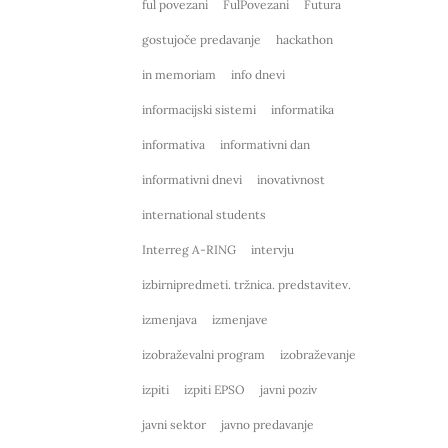
ful povezani
FulPovezani
Futura
gostujoče predavanje
hackathon
in memoriam
info dnevi
informacijski sistemi
informatika
informativa
informativni dan
informativni dnevi
inovativnost
international students
Interreg A-RING
intervju
izbirnipredmeti. tržnica. predstavitev.
izmenjava
izmenjave
izobraževalni program
izobraževanje
izpiti
izpiti EPSO
javni poziv
javni sektor
javno predavanje