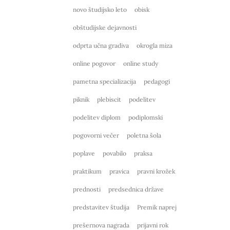
novo študijsko leto
obisk
obštudijske dejavnosti
odprta učna gradiva
okrogla miza
online pogovor
online study
pametna specializacija
pedagogi
piknik
plebiscit
podelitev
podelitev diplom
podiplomski
pogovorni večer
poletna šola
poplave
povabilo
praksa
praktikum
pravica
pravni krožek
prednosti
predsednica države
predstavitev študija
Premik naprej
prešernova nagrada
prijavni rok