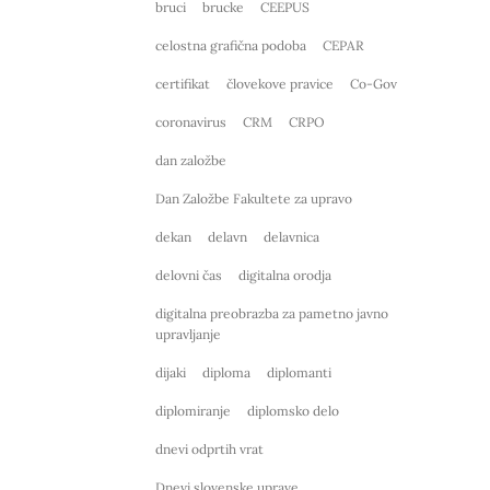
bruci
brucke
CEEPUS
celostna grafična podoba
CEPAR
certifikat
človekove pravice
Co-Gov
coronavirus
CRM
CRPO
dan založbe
Dan Založbe Fakultete za upravo
dekan
delavn
delavnica
delovni čas
digitalna orodja
digitalna preobrazba za pametno javno
upravljanje
dijaki
diploma
diplomanti
diplomiranje
diplomsko delo
dnevi odprtih vrat
Dnevi slovenske uprave