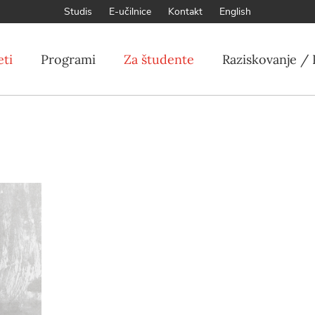
Studis
E-učilnice
Kontakt
English
eti
Programi
Za študente
Raziskovanje / 