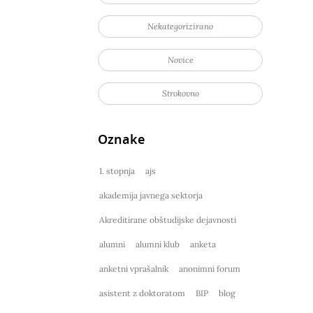
Nekategorizirano
Novice
Strokovno
Oznake
1. stopnja
ajs
akademija javnega sektorja
Akreditirane obštudijske dejavnosti
alumni
alumni klub
anketa
anketni vprašalnik
anonimni forum
asistent z doktoratom
BIP
blog