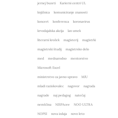
jernej buzeti
Karierni centri UL
knjižnica
komuniciranje znanosti
koncert
konferenca
koronavirus
krvodajalska akcija
lan umek
literarni krožek
magisterij
magistrki
magistrski študij
magistrsko delo
med
mednarodno
mentorstvo
Microsoft Excel
ministrstvo za javno upravo
MJU
mladi raziskovalec
nagovor
nagrada
nagrade
naj pedagog
natečaj
nemščina
NISPAcee
NOO ULTRA
NOPSI
nova izdaja
novo leto