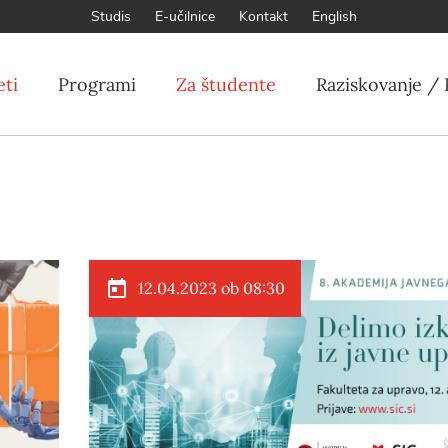
Studis
E-učilnice
Kontakt
English
eti
Programi
Za študente
Raziskovanje / 
12.04.2023 ob 08:30