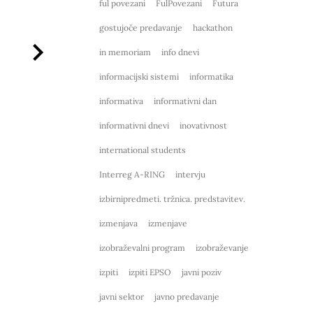
ful povezani
FulPovezani
Futura
gostujoče predavanje
hackathon
in memoriam
info dnevi
informacijski sistemi
informatika
informativa
informativni dan
informativni dnevi
inovativnost
international students
Interreg A-RING
intervju
izbirnipredmeti. tržnica. predstavitev.
izmenjava
izmenjave
izobraževalni program
izobraževanje
izpiti
izpiti EPSO
javni poziv
javni sektor
javno predavanje