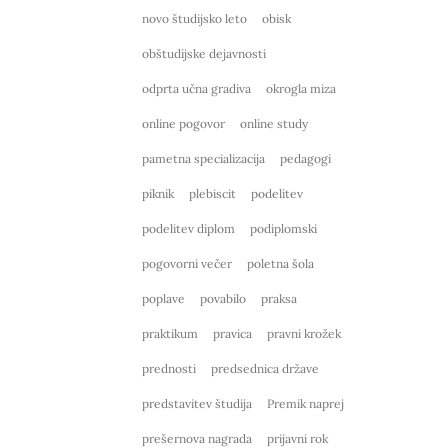
novo študijsko leto
obisk
obštudijske dejavnosti
odprta učna gradiva
okrogla miza
online pogovor
online study
pametna specializacija
pedagogi
piknik
plebiscit
podelitev
podelitev diplom
podiplomski
pogovorni večer
poletna šola
poplave
povabilo
praksa
praktikum
pravica
pravni krožek
prednosti
predsednica države
predstavitev študija
Premik naprej
prešernova nagrada
prijavni rok