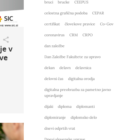
bruci
brucke
CEEPUS
celostna grafična podoba
CEPAR
certifikat
človekove pravice
Co-Gov
coronavirus
CRM
CRPO
je v
dan založbe
ve
Dan Založbe Fakultete za upravo
dekan
delavn
delavnica
delovni čas
digitalna orodja
digitalna preobrazba za pametno javno
upravljanje
dijaki
diploma
diplomanti
diplomiranje
diplomsko delo
dnevi odprtih vrat
Dnevi slovenske uprave