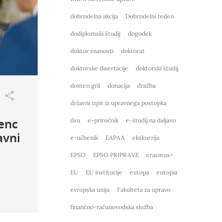
dobrodelna akcija
Dobrodelni teden
dodiplomski študij
dogodek
doktor znanosti
doktorat
doktorske disertacije
doktorski študij
domen gril
donacija
dražba
državni izpit iz upravnega postopka
enc
dsu
e-priročnik
e-študij na daljavo
avni
e-učbenik
EAPAA
ekskurzija
EPSO
EPSO PRIPRAVE
erasmus+
EU
EU institucije
eutopa
eutopia
evropska unija
Fakulteta za upravo
finančno-računovodska služba