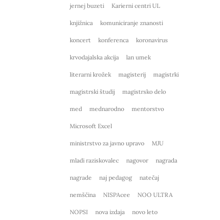
jernej buzeti
Karierni centri UL
knjižnica
komuniciranje znanosti
koncert
konferenca
koronavirus
krvodajalska akcija
lan umek
literarni krožek
magisterij
magistrki
magistrski študij
magistrsko delo
med
mednarodno
mentorstvo
Microsoft Excel
ministrstvo za javno upravo
MJU
mladi raziskovalec
nagovor
nagrada
nagrade
naj pedagog
natečaj
nemščina
NISPAcee
NOO ULTRA
NOPSI
nova izdaja
novo leto