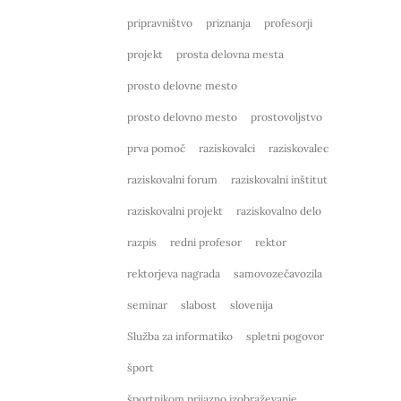
pripravništvo
priznanja
profesorji
projekt
prosta delovna mesta
prosto delovne mesto
prosto delovno mesto
prostovoljstvo
prva pomoč
raziskovalci
raziskovalec
raziskovalni forum
raziskovalni inštitut
raziskovalni projekt
raziskovalno delo
razpis
redni profesor
rektor
rektorjeva nagrada
samovozečavozila
seminar
slabost
slovenija
Služba za informatiko
spletni pogovor
šport
športnikom prijazno izobraževanje