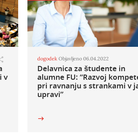
dogodek
Objavljeno 06.04.2022
a
Delavnica za študente in
i v
alumne FU: “Razvoj kompet
pri ravnanju s strankami v j
upravi”