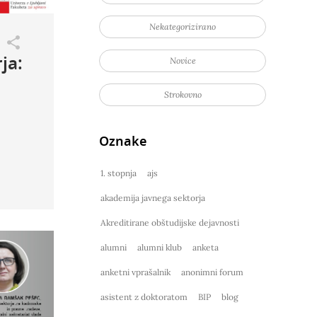
Nekategorizirano
ja:
Novice
Strokovno
Oznake
1. stopnja
ajs
akademija javnega sektorja
Akreditirane obštudijske dejavnosti
alumni
alumni klub
anketa
anketni vprašalnik
anonimni forum
asistent z doktoratom
BIP
blog