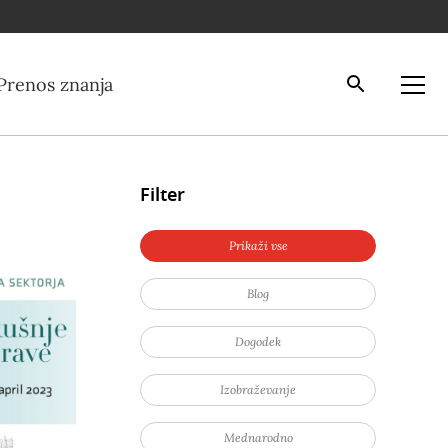
Iskalnik
Odpri
Prenos znanja
Filter
Prikaži vse
Blog
Dogodek
Izobraževanje
Mednarodno