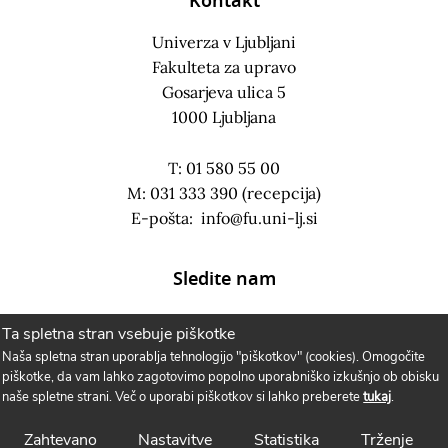
Kontakt
Univerza v Ljubljani
Fakulteta za upravo
Gosarjeva ulica 5
1000 Ljubljana
T: 01 580 55 00
M: 031 333 390 (recepcija)
E-pošta:
info@fu.uni-lj.si
Sledite nam
Ta spletna stran vsebuje piškotke
Naša spletna stran uporablja tehnologijo "piškotkov" (cookies). Omogočite
piškotke, da vam lahko zagotovimo popolno uporabniško izkušnjo ob obisku
naše spletne strani. Več o uporabi piškotkov si lahko preberete
tukaj
.
Zahtevano
Nastavitve
Statistika
Trženje