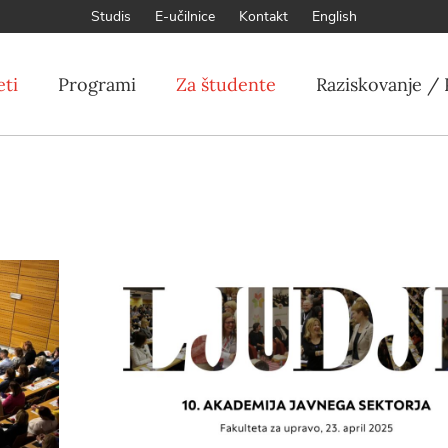
Studis
E-učilnice
Kontakt
English
eti
Programi
Za študente
Raziskovanje / 