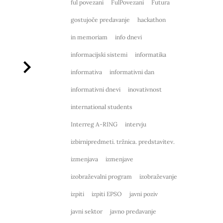
ful povezani
FulPovezani
Futura
gostujoče predavanje
hackathon
in memoriam
info dnevi
informacijski sistemi
informatika
informativa
informativni dan
informativni dnevi
inovativnost
international students
Interreg A-RING
intervju
izbirnipredmeti. tržnica. predstavitev.
izmenjava
izmenjave
izobraževalni program
izobraževanje
izpiti
izpiti EPSO
javni poziv
javni sektor
javno predavanje