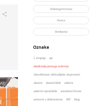
Nekategorizirano
Novice
Strokovno
Oznake
1. stopnja
ajs
akademija javnega sektorja
Akreditirane obštudijske dejavnosti
alumni
alumni klub
anketa
anketni vprašalnik
anonimni forum
asistent z doktoratom
BIP
blog