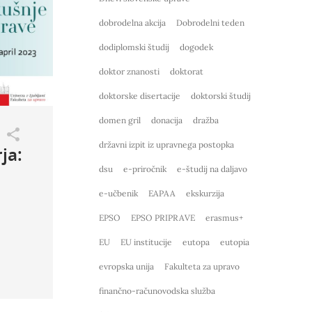
dobrodelna akcija
Dobrodelni teden
dodiplomski študij
dogodek
doktor znanosti
doktorat
doktorske disertacije
doktorski študij
domen gril
donacija
dražba
državni izpit iz upravnega postopka
ja:
dsu
e-priročnik
e-študij na daljavo
e-učbenik
EAPAA
ekskurzija
EPSO
EPSO PRIPRAVE
erasmus+
EU
EU institucije
eutopa
eutopia
evropska unija
Fakulteta za upravo
finančno-računovodska služba