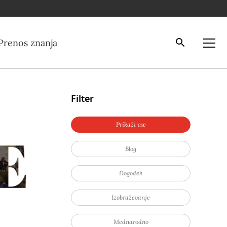
Iskalnik
Odpri
Prenos znanja
Filter
Prikaži vse
Blog
Dogodek
Izobraževanje
Mednarodno