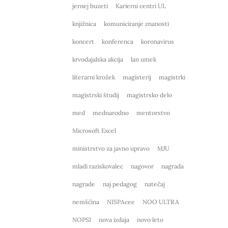
jernej buzeti
Karierni centri UL
knjižnica
komuniciranje znanosti
koncert
konferenca
koronavirus
krvodajalska akcija
lan umek
literarni krožek
magisterij
magistrki
magistrski študij
magistrsko delo
med
mednarodno
mentorstvo
Microsoft Excel
ministrstvo za javno upravo
MJU
mladi raziskovalec
nagovor
nagrada
nagrade
naj pedagog
natečaj
nemščina
NISPAcee
NOO ULTRA
NOPSI
nova izdaja
novo leto