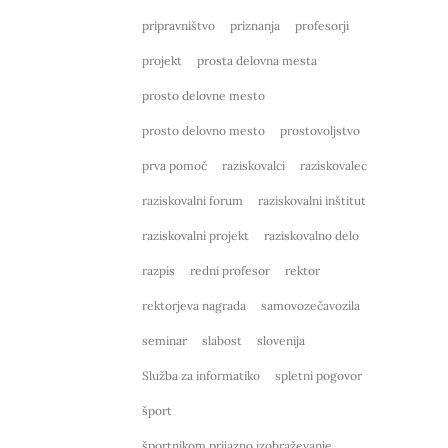
pripravništvo
priznanja
profesorji
projekt
prosta delovna mesta
prosto delovne mesto
prosto delovno mesto
prostovoljstvo
prva pomoč
raziskovalci
raziskovalec
raziskovalni forum
raziskovalni inštitut
raziskovalni projekt
raziskovalno delo
razpis
redni profesor
rektor
rektorjeva nagrada
samovozečavozila
seminar
slabost
slovenija
Služba za informatiko
spletni pogovor
šport
športnikom prijazno izobraževanje