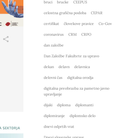
bruci
brucke
CEEPUS
celostna grafična podoba
CEPAR
certifikat
človekove pravice
Co-Gov
coronavirus
CRM
CRPO
dan založbe
Dan Založbe Fakultete za upravo
dekan
delavn
delavnica
delovni čas
digitalna orodja
digitalna preobrazba za pametno javno
upravljanje
dijaki
diploma
diplomanti
diplomiranje
diplomsko delo
dnevi odprtih vrat
Dnevi slovenske uprave