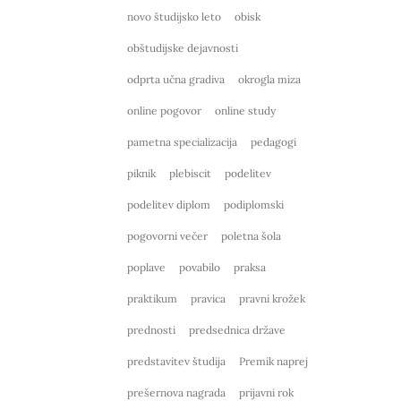
novo študijsko leto
obisk
obštudijske dejavnosti
odprta učna gradiva
okrogla miza
online pogovor
online study
pametna specializacija
pedagogi
piknik
plebiscit
podelitev
podelitev diplom
podiplomski
pogovorni večer
poletna šola
poplave
povabilo
praksa
praktikum
pravica
pravni krožek
prednosti
predsednica države
predstavitev študija
Premik naprej
prešernova nagrada
prijavni rok