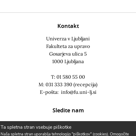
Kontakt
Univerza v Ljubljani
Fakulteta za upravo
Gosarjeva ulica 5
1000 Ljubljana
T: 01 580 55 00
M: 031 333 390 (recepcija)
E-pošta:
info@fu.uni-lj.si
Sledite nam
Ta spletna stran vsebuje piškotke
Naša spletna stran uporablja tehnologijo "piškotkov" (cookies). Omogočite