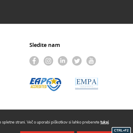
Sledite nam
spletne strani. Več o uporabi piškotkov si lahko preberete
tukaj
.
CTRL+F2