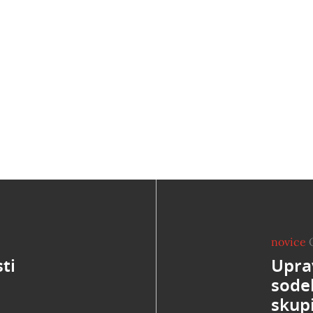
novice
ti
Upra
sode
skup