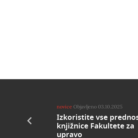
novice
Objavljeno 03.10.2025
Izkoristite vse prednos
knjižnice Fakultete za
upravo