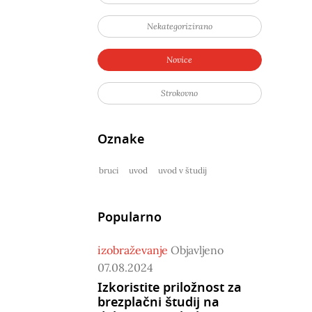
Nekategorizirano
Novice
Strokovno
Oznake
bruci
uvod
uvod v študij
Popularno
izobraževanje
Objavljeno
07.08.2024
Izkoristite priložnost za
brezplačni študij na