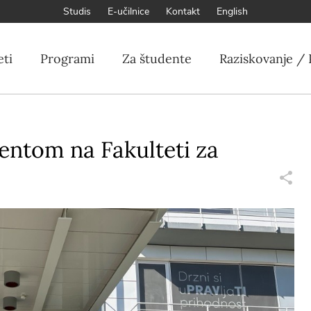
Studis
E-učilnice
Kontakt
English
eti
Programi
Za študente
Raziskovanje / 
entom na Fakulteti za