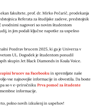
kan fakultete, prof. dr. Mirko Pečarič, prodekanja
redstojnica Referata za študijske zadeve, predstojnik
. Z uvodnimi nagovori so novim študentom
tudij, in jim podali ključne napotke za uspešno
nalni Pozdrav brucem 2025, ki ga je Univerza v
m svetom UL. Dogodek je študentom ponudil
opih skupin Jet Black Diamonds in Koala Voice.
kupini brucev na Facebooku
in spremljate naše
voljo vse najnovejše informacije in obvestila. Da boste
o, pa so v e-priročniku
Prva pomoč za študente
membne informacije.
to, polno novih izkušenj in uspehov!