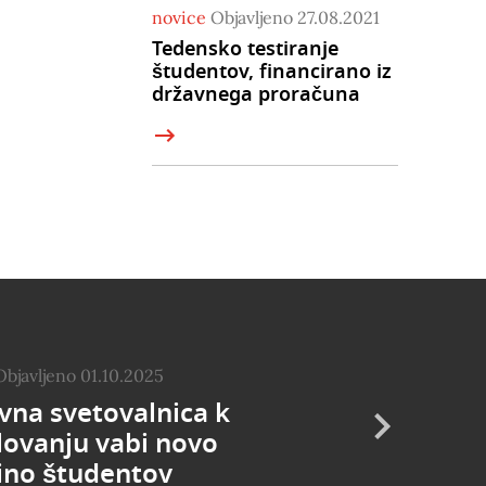
novice
Objavljeno 27.08.2021
Tedensko testiranje
študentov, financirano iz
državnega proračuna
Objavljeno 01.10.2025
vna svetovalnica k
lovanju vabi novo
ino študentov