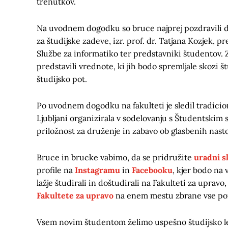
trenutkov.
Na uvodnem dogodku so bruce najprej pozdravili de
za študijske zadeve, izr. prof. dr. Tatjana Kozjek, p
Službe za informatiko ter predstavniki študentov
predstavili vrednote, ki jih bodo spremljale skozi š
študijsko pot.
Po uvodnem dogodku na fakulteti je sledil tradicio
Ljubljani organizirala v sodelovanju s Študentski
priložnost za druženje in zabavo ob glasbenih nast
Bruce in brucke vabimo, da se pridružite
uradni s
profile na
Instagramu
in
Facebooku
, kjer bodo na 
lažje študirali in doštudirali na Fakulteti za uprav
Fakultete za upravo
na enem mestu zbrane vse po
Vsem novim študentom želimo uspešno študijsko le