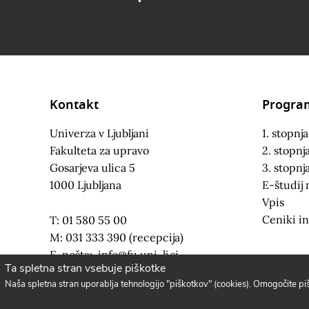
Kontakt
Progra
Univerza v Ljubljani
1. stopnja
Fakulteta za upravo
2. stopnj
Gosarjeva ulica 5
3. stopnj
1000 Ljubljana
E-študij 
Vpis
Ceniki in
T: 01 580 55 00
M: 031 333 390 (recepcija)
E-pošta:
info@fu.uni-lj.si
Ta spletna stran vsebuje piškotke
Naša spletna stran uporablja tehnologijo "piškotkov" (cookies). Omogočite p