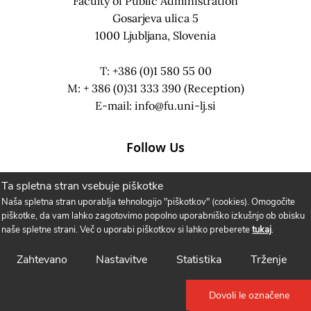
Faculty of Public Administration
Gosarjeva ulica 5
1000 Ljubljana, Slovenia
T: +386 (0)1 580 55 00
M: + 386 (0)31 333 390 (Reception)
E-mail:
info@fu.uni-lj.si
Follow Us
Ta spletna stran vsebuje piškotke
Naša spletna stran uporablja tehnologijo "piškotkov" (cookies). Omogočite
piškotke, da vam lahko zagotovimo popolno uporabniško izkušnjo ob obisku
naše spletne strani. Več o uporabi piškotkov si lahko preberete
tukaj
.
Zahtevano
Nastavitve
Statistika
Trženje
Dovoli le označene