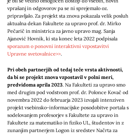
je bil še vedno omogočen dostop do vsebin, novih
vprašanj in odgovorov pa se ni sprejemalo oz.
pripravljalo. Za projekt sta znova pokazala velik posluh
aktualna dekan Fakultete za upravo prof. dr. Mirko
Pečarič in ministrica za javno upravo mag. Sanja
Ajanović Hovnik, ki sta konec leta 2022 podpisala
sporazum o ponovni interaktivni vzpostavitvi
Upravne svetovalnice>>
.
Pri obeh partnerjih od tedaj teče vrsta aktivnosti,
da bi se projekt znova vzpostavil v polni meri,
predvidoma aprila 2023
. Na Fakulteti za upravo smo
med drugim pod vodstvom prof. dr. Polonce Kovač od
novembra 2022 do februarja 2023 izvajali intenziven
projekt vsebinsko-informacijske posodobitve portala s
sodelovanjem profesorjev s Fakultete za upravo in
Fakultete za matematiko in fiziko UL, študentov in z
zunanjim partnerjem Logon iz sredstev Načrta za