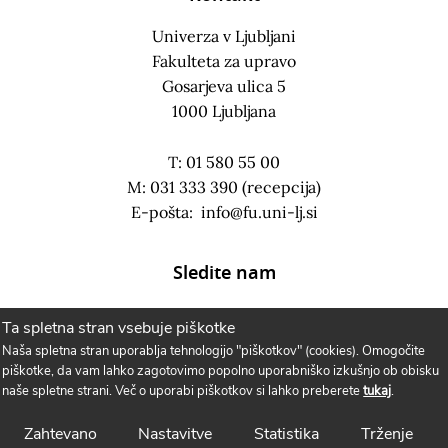
Univerza v Ljubljani
Fakulteta za upravo
Gosarjeva ulica 5
1000 Ljubljana
T: 01 580 55 00
M: 031 333 390 (recepcija)
E-pošta:
info@fu.uni-lj.si
Sledite nam
Ta spletna stran vsebuje piškotke
Naša spletna stran uporablja tehnologijo "piškotkov" (cookies). Omogočite
piškotke, da vam lahko zagotovimo popolno uporabniško izkušnjo ob obisku
naše spletne strani. Več o uporabi piškotkov si lahko preberete
tukaj
.
Zahtevano
Nastavitve
Statistika
Trženje