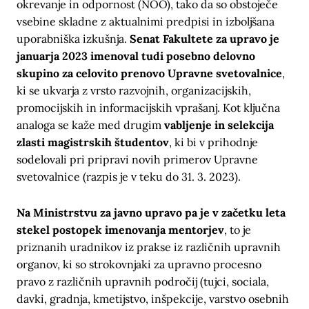
okrevanje in odpornost (NOO), tako da so obstoječe
vsebine skladne z aktualnimi predpisi in izboljšana
uporabniška izkušnja.
Senat Fakultete za upravo je
januarja 2023 imenoval tudi posebno delovno
skupino za celovito prenovo Upravne svetovalnice
,
ki se ukvarja z vrsto razvojnih, organizacijskih,
promocijskih in informacijskih vprašanj. Kot ključna
analoga se kaže med drugim
vabljenje in selekcija
zlasti magistrskih študentov
, ki bi v prihodnje
sodelovali pri pripravi novih primerov Upravne
svetovalnice (razpis je v teku do 31. 3. 2023).
Na Ministrstvu za javno upravo pa je v začetku leta
stekel postopek imenovanja mentorjev
, to je
priznanih uradnikov iz prakse iz različnih upravnih
organov, ki so strokovnjaki za upravno procesno
pravo z različnih upravnih področij (tujci, sociala,
davki, gradnja, kmetijstvo, inšpekcije, varstvo osebnih