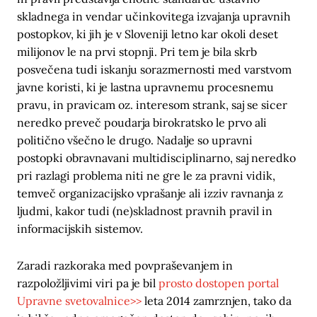
skladnega in vendar učinkovitega izvajanja upravnih
postopkov, ki jih je v Sloveniji letno kar okoli deset
milijonov le na prvi stopnji. Pri tem je bila skrb
posvečena tudi iskanju sorazmernosti med varstvom
javne koristi, ki je lastna upravnemu procesnemu
pravu, in pravicam oz. interesom strank, saj se sicer
neredko preveč poudarja birokratsko le prvo ali
politično všečno le drugo. Nadalje so upravni
postopki obravnavani multidisciplinarno, saj neredko
pri razlagi problema niti ne gre le za pravni vidik,
temveč organizacijsko vprašanje ali izziv ravnanja z
ljudmi, kakor tudi (ne)skladnost pravnih pravil in
informacijskih sistemov.
Zaradi razkoraka med povpraševanjem in
razpoložljivimi viri pa je bil
prosto dostopen portal
Upravne svetovalnice>>
leta 2014 zamrznjen, tako da