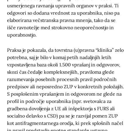
usmerjenega ravnanja upravnih organov v praksi. Ti
odgovori so dodana vrednost za uporabnika, niso pa
elaborirana večstranska pravna mnenja, tako da se
išče ravnotežje med strokovno neoporečnostjo in
uporabnostjo.
Praksa je pokazala, da tovrstna (u)pravna “klinika” zelo
potrebna, saj je bilo v komaj petih nadaljnjih letih
vzpostavljena baza okoli 1.500 vprašanj in odgovorov,
skozi čas čedalje kompleksnejših, praviloma glede
razumevanja posebnih procesnih pravil področnih
predpisov ali neposredno ZUP v konkretnih položajih.
S posplošenim vprašanjem in odgovorom ne glede na
profil in področje uporabnika (npr. svetovalca za
gradbena dovoljenja z UE ali inšpektorja s FURS ali
socialno delavko s CSD) pa se je razvijal pomen ZUP
kot antifragmentarnega orodja, ki prek splošnih načel
in pravil predstavlja enotne standarde ustavno