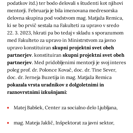
podatkov itd.) ter bodo delovali s študenti kot njihovi
mentorji. Februarja je bila imenovana medresorska
delovna skupina pod vodstvom mag. Matjaža Remica,
ki se bo prvič sestala na Fakulteti za upravo v sredo
22. 3. 2023, hkrati pa bo tedaj v skladu s sporazumom
med Fakulteto za upravo in Ministrstvom za javno
upravo konstituiran
skupni projektni svet obeh
partnerjev
. konstituiran
skupni projektni svet obeh
partnerjev
. Med pridobljenimi mentorji je svoj interes
poleg prof. dr. Polonce Kovač, doc. dr. Tine Sever,
doc. dr. Jerneja Buzetija in mag. Matjaža Remica
pokazala vrsta uradnikov z dolgoletnimi in
raznovrstnimi izkušnjami:
Matej Babšek, Center za socialno delo Ljubljana,
mag. Mateja Jaklič, Inšpektorat za javni sektor,