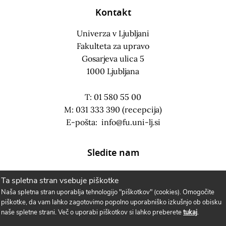
Kontakt
Univerza v Ljubljani
Fakulteta za upravo
Gosarjeva ulica 5
1000 Ljubljana
T: 01 580 55 00
M: 031 333 390 (recepcija)
E-pošta:
info@fu.uni-lj.si
Sledite nam
Ta spletna stran vsebuje piškotke
Naša spletna stran uporablja tehnologijo "piškotkov" (cookies). Omogočite
piškotke, da vam lahko zagotovimo popolno uporabniško izkušnjo ob obisku
naše spletne strani. Več o uporabi piškotkov si lahko preberete
tukaj
.