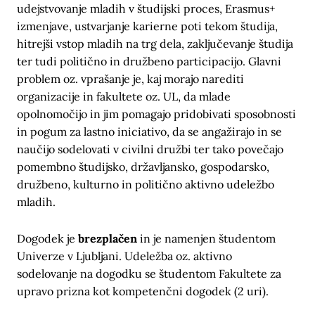
udejstvovanje mladih v študijski proces, Erasmus+
izmenjave, ustvarjanje karierne poti tekom študija,
hitrejši vstop mladih na trg dela, zaključevanje študija
ter tudi politično in družbeno participacijo. Glavni
problem oz. vprašanje je, kaj morajo narediti
organizacije in fakultete oz. UL, da mlade
opolnomočijo in jim pomagajo pridobivati sposobnosti
in pogum za lastno iniciativo, da se angažirajo in se
naučijo sodelovati v civilni družbi ter tako povečajo
pomembno študijsko, državljansko, gospodarsko,
družbeno, kulturno in politično aktivno udeležbo
mladih.
Dogodek je
brezplačen
in je namenjen študentom
Univerze v Ljubljani. Udeležba oz. aktivno
sodelovanje na dogodku se študentom Fakultete za
upravo prizna kot kompetenčni dogodek (2 uri).