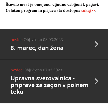
Število mest je omejeno, v
ljudno vabljeni k prijavi.
Celoten program in prijava sta dostopna
tukaj>>
.
novice
Objavljeno 08.03.2023
8. marec, dan žena
novice
Objavljeno 07.03.2023
Upravna svetovalnica -
priprave za zagon v polnem
teku