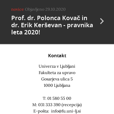
novice
Objavljeno 29.10.2020
Prof. dr. Polonca Kovač in
dr. Erik Kerševan - pravnika
leta 2020!
Kontakt
Univerza v Ljubljani
Fakulteta za upravo
Gosarjeva ulica 5
1000 Ljubljana
T: 01 580 55 00
M: 031 333 390 (recepcija)
E-pošta:
info@fu.uni-lj.si