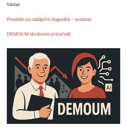
Vavtar
Povabilo na zaključni dogodek – seminar
DEMOUM strokovni priročnik