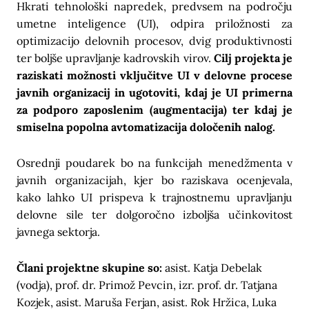
Hkrati tehnološki napredek, predvsem na področju
umetne inteligence (UI), odpira priložnosti za
optimizacijo delovnih procesov, dvig produktivnosti
ter boljše upravljanje kadrovskih virov.
Cilj projekta je
raziskati možnosti vključitve UI v delovne procese
javnih organizacij in ugotoviti, kdaj je UI primerna
za podporo zaposlenim (augmentacija) ter kdaj je
smiselna popolna avtomatizacija določenih nalog.
Osrednji poudarek bo na funkcijah menedžmenta v
javnih organizacijah, kjer bo raziskava ocenjevala,
kako lahko UI prispeva k trajnostnemu upravljanju
delovne sile ter dolgoročno izboljša učinkovitost
javnega sektorja.
Člani projektne skupine so:
asist. Katja Debelak
(vodja), prof. dr. Primož Pevcin, izr. prof. dr. Tatjana
Kozjek, asist. Maruša Ferjan, asist. Rok Hržica, Luka