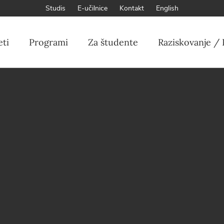
Studis
E-učilnice
Kontakt
English
eti
Programi
Za študente
Raziskovanje / 