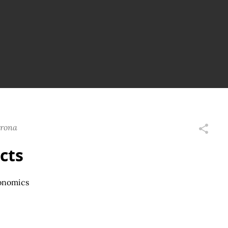
erona
cts
conomics