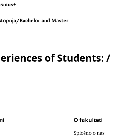
asmus+
2. stopnja/Bachelor and Master
riences of Students: /
mi
O fakulteti
Splošno o nas