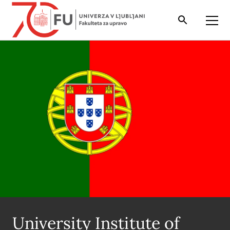
Iskalnik
Odpri
University Institute of