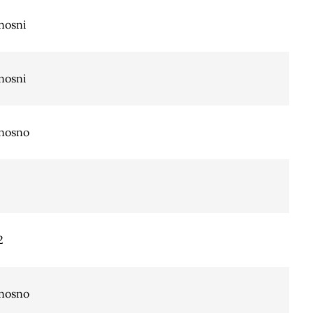
nosni
nosni
nosno
2
nosno