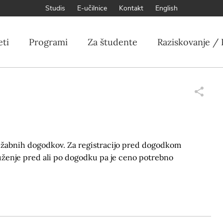
Studis
E-učilnice
Kontakt
English
eti
Programi
Za študente
Raziskovanje / 
ružabnih dogodkov. Za registracijo pred dogodkom
uženje pred ali po dogodku pa je ceno potrebno