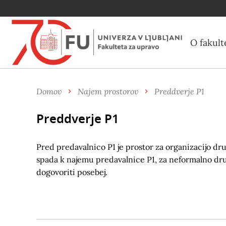
O fakult
Domov
Najem prostorov
Preddverje P1
Preddverje P1
Pred predavalnico P1 je prostor za organizacijo d
spada k najemu predavalnice P1, za neformalno dr
dogovoriti posebej.