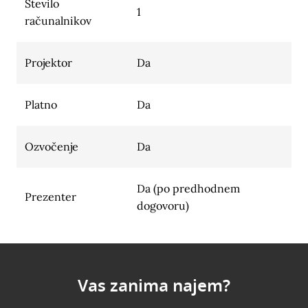
Število
1
računalnikov
Projektor
Da
Platno
Da
Ozvočenje
Da
Da (po predhodnem
Prezenter
dogovoru)
Vas zanima najem?