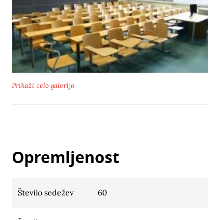
Prikaži celo galerijo
Opremljenost
Število sedežev
60