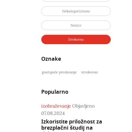
Nekategorizirano
Novice
Strokovno
Oznake
gostujoče predavanje
strokovno
Popularno
izobraževanje
Objavljeno
07.08.2024
Izkoristite priložnost za
brezplačni študij na