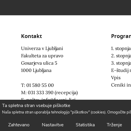
Kontakt
Progra
Univerza v Ljubljani
1. stopnja
Fakulteta za upravo
2. stopnj
Gosarjeva ulica 5
3. stopnj
1000 Ljubljana
E-študij 
Vpis
Ceniki in
T: 01 580 55 00
M: 031 333 390 (recepcija)
E-pošta:
info@fu.uni-lj.si
Ta spletna stran vsebuje piškotke
Naša spletna stran uporablja tehnologijo "piškotkov" (cookies). Omogočite p
Zahtevano
Nastavitve
Statistika
Trženje
Fakulteta za upravo 2021. Vse pravice pridržane.