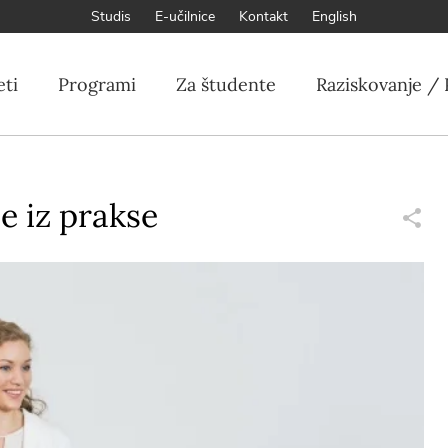
Studis
E-učilnice
Kontakt
English
eti
Programi
Za študente
Raziskovanje / 
e iz prakse