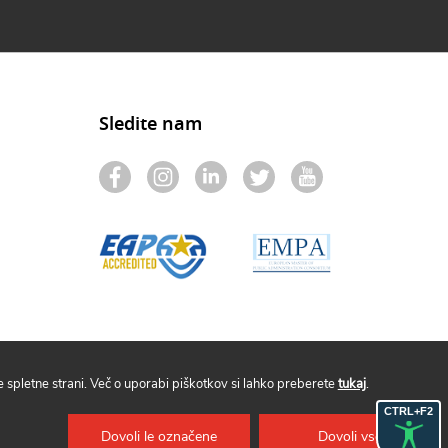
Sledite nam
spletne strani. Več o uporabi piškotkov si lahko preberete
tukaj
.
CTRL+F2
Dovoli le označene
Dovoli vse
Politika piškotkov