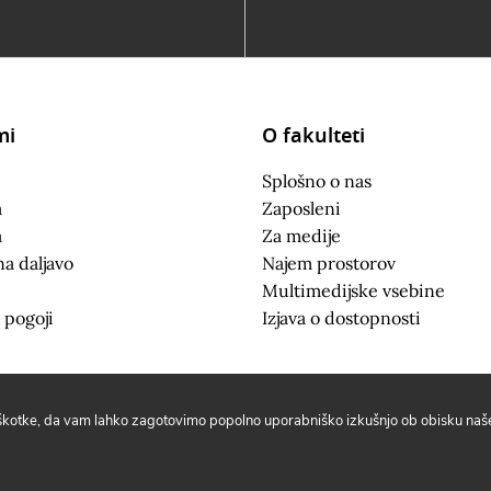
mi
O fakulteti
Splošno o nas
a
Zaposleni
a
Za medije
na daljavo
Najem prostorov
Multimedijske vsebine
 pogoji
Izjava o dostopnosti
iškotke, da vam lahko zagotovimo popolno uporabniško izkušnjo ob obisku naše 