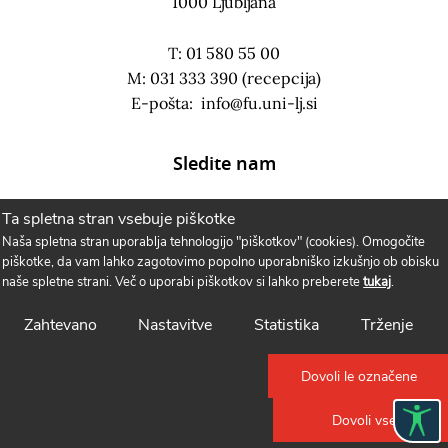
1000 Ljubljana
T: 01 580 55 00
M: 031 333 390 (recepcija)
E-pošta:
info@fu.uni-lj.si
Sledite nam
Ta spletna stran vsebuje piškotke
Naša spletna stran uporablja tehnologijo "piškotkov" (cookies). Omogočite
piškotke, da vam lahko zagotovimo popolno uporabniško izkušnjo ob obisku
naše spletne strani. Več o uporabi piškotkov si lahko preberete
tukaj
.
Zahtevano
Nastavitve
Statistika
Trženje
Dovoli le označene
Politika piškotkov
Dovoli vse
Fakulteta za upravo 2021. Vse pravice pridržane.