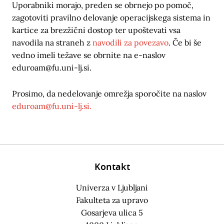
Uporabniki morajo, preden se obrnejo po pomoč,
zagotoviti pravilno delovanje operacijskega sistema in
kartice za brezžični dostop ter upoštevati vsa
navodila na straneh z
navodili za povezavo
. Če bi še
vedno imeli težave se obrnite na e-naslov
eduroam@fu.uni-lj.si
.
Prosimo, da nedelovanje omrežja sporočite na naslov
eduroam@fu.uni-lj.si.
Kontakt
Univerza v Ljubljani
Fakulteta za upravo
Gosarjeva ulica 5