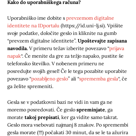
Kako do uporabniškega računa?
Uporabniško ime dobite s
prevzemom digitalne
identitete na IDportalu
(https://id.uni-lj.si). Vpišite
svoje podatke, določite geslo in kliknite na gumb
“prevzem digitalne identitete”.
Upoštevajte zapisana
navodila.
V primeru težav izberite povezavo “
prijava
napak
“. Če menite da gre za težjo napako, pustite še
telefonsko številko. V nobenem primeru ne
posredujte svojih gesel! Če le tega pozabite uporabite
povezavo “
pozabljeno geslo
” ali “
sprememba gesla
“, če
ga želite spremeniti.
Gesla se v podatkovni bazi ne vidi in vam ga ne
moremo posredovati. Če geslo
spreminjate
, ga
morate
takoj prepisati
, ker ga vidite samo takrat.
Geslo mora vsebovati najmanj 8 znakov. Po spremembi
gesla morate (!!!) počakati 30 minut, da se le ta ažurira