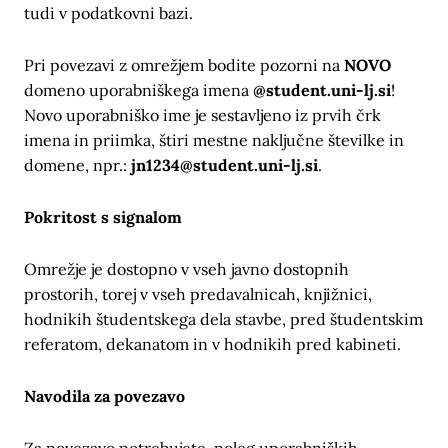
tudi v podatkovni bazi.
Pri povezavi z omrežjem bodite pozorni na
NOVO
domeno uporabniškega imena
@student.uni-lj.si
!
Novo uporabniško ime je sestavljeno iz prvih črk
imena in priimka, štiri mestne naključne številke in
domene, npr.:
jn1234@student.uni-lj.si
.
Pokritost s signalom
Omrežje je dostopno v vseh javno dostopnih
prostorih, torej v vseh predavalnicah, knjižnici,
hodnikih študentskega dela stavbe, pred študentskim
referatom, dekanatom in v hodnikih pred kabineti.
Navodila za povezavo