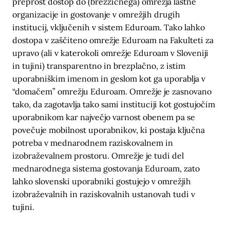
preprost dostop do (brezžičnega) omrežja lastne
organizacije in gostovanje v omrežjih drugih
institucij, vključenih v sistem Eduroam. Tako lahko
dostopa v zaščiteno omrežje Eduroam na Fakulteti za
upravo (ali v katerokoli omrežje Eduroam v Sloveniji
in tujini) transparentno in brezplačno, z istim
uporabniškim imenom in geslom kot ga uporablja v
“domačem” omrežju Eduroam. Omrežje je zasnovano
tako, da zagotavlja tako sami instituciji kot gostujočim
uporabnikom kar največjo varnost obenem pa se
povečuje mobilnost uporabnikov, ki postaja ključna
potreba v mednarodnem raziskovalnem in
izobraževalnem prostoru. Omrežje je tudi del
mednarodnega sistema gostovanja Eduroam, zato
lahko slovenski uporabniki gostujejo v omrežjih
izobraževalnih in raziskovalnih ustanovah tudi v
tujini.