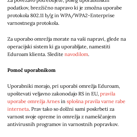
Za povezavo potrebujete, poleg uporabniških
podatkov, brezžično napravo ki je zmožna uporabe
protokola 802.11 b/g in WPA/WPA2-Enterprise
varnostnega protokola.
Za uporabo omrežja morate na vaši napravi, glede na
operacijski sistem ki ga uporabljate, namestiti
Eduroam klienta. Sledite
navodilom
.
Pomoč uporabnikom
Uporabniki morajo, pri uporabi omrežja Eduroam,
upoštevati veljavno zakonodajo RS in EU,
pravila
uporabe omrežja Arnes
in
splošna pravila varne rabe
interneta
. Prav tako so dolžni sami poskrbeti za
varnost svoje opreme in omrežja z nameščanjem
antivirusnih programov in varnostnih popravkov.