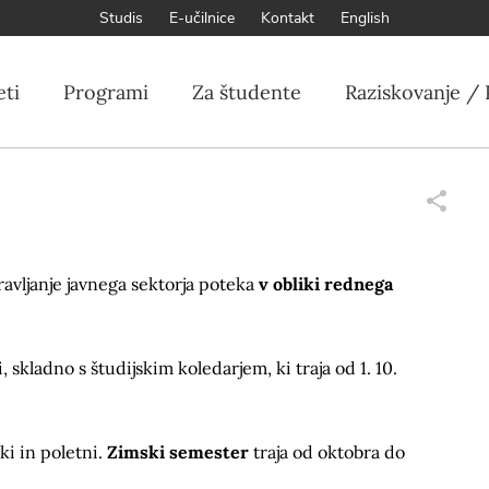
Studis
E-učilnice
Kontakt
English
eti
Programi
Za študente
Raziskovanje / 
vljanje javnega sektorja poteka
v obliki rednega
, skladno s študijskim koledarjem, ki traja od 1. 10.
ki in poletni.
Zimski semester
traja od oktobra do