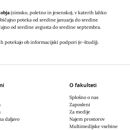
dobja
(zimsko, poletno in jesensko), v katerih lahko
običajno poteka od sredine januarja do sredine
ičajno od sredine avgusta do sredine septembra.
h potekajo ob informacijski podpori (e-študij).
mi
O fakulteti
Splošno o nas
a
Zaposleni
a
Za medije
na daljavo
Najem prostorov
Multimedijske vsebine