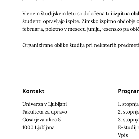
V enem študijskem letu so določena
tri izpitna ob
študenti opravljajo izpite. Zimsko izpitno obdobje 
februarja, poletno v mesecu juniju, jesensko pa ob
Organizirane oblike študija pri nekaterih predmeti
Kontakt
Progra
Univerza v Ljubljani
1. stopnja
Fakulteta za upravo
2. stopnj
Gosarjeva ulica 5
3. stopnj
1000 Ljubljana
E-študij 
Vpis