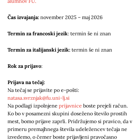
alumnov FU.
Čas izvajanja:
november 2025 – maj 2026
Termin za francoski jezik
: termin še ni znan
Termin za italijanski jezik:
termin še ni znan
Rok za prijavo
:
Prijava na tečaj:
Na tečaj se prijavite po e-pošti:
natasa.svrznjak@fu.uni-lj.si
Na podlagi izpolnjene
prijavnice
boste prejeli račun.
Ko bo v posamezni skupini doseženo število prostih
mest, bomo prijave zaprli. Pridržujemo si pravico, da v
primeru premajhnega števila udeležencev tečaja ne
izvedemo, o čemer boste prijavljeni pravočasno