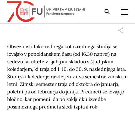
Iskalnik
Odpri
Obveznosti tako rednega kot izrednega študija se
izvajajo v popoldanskem času (od 16.30 naprej) na
sedežu fakultete v Ljubljani skladno s študijskim
koledarjem, ki traja od 1. 10. do 30. 9. naslednjega leta.
Študijski koledar je razdeljen v dva semestra: zimski in
letni. Zimski semester traja od oktobra do januarja,
poletni pa od februarja do junija. Predmeti se izvajajo
bločno, kar pomeni, da po zaključku izvedbe
posameznega predmeta sledi izpitni rok.