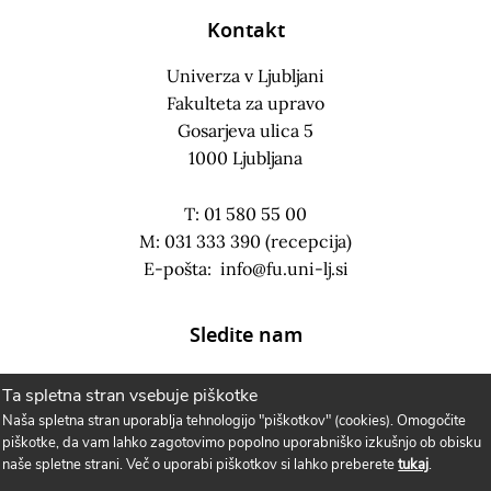
Kontakt
Univerza v Ljubljani
Fakulteta za upravo
Gosarjeva ulica 5
1000 Ljubljana
T: 01 580 55 00
M: 031 333 390 (recepcija)
E-pošta:
info@fu.uni-lj.si
Sledite nam
Ta spletna stran vsebuje piškotke
Naša spletna stran uporablja tehnologijo "piškotkov" (cookies). Omogočite
piškotke, da vam lahko zagotovimo popolno uporabniško izkušnjo ob obisku
naše spletne strani. Več o uporabi piškotkov si lahko preberete
tukaj
.