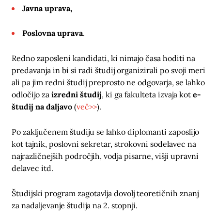
Javna uprava,
Poslovna uprava
.
Redno zaposleni kandidati, ki nimajo časa hoditi na
predavanja in bi si radi študij organizirali po svoji meri
ali pa jim redni študij preprosto ne odgovarja, se lahko
odločijo za
izredni študij
, ki ga fakulteta izvaja kot
e-
študij na daljavo
(
več>>
).
Po zaključenem študiju se lahko diplomanti zaposlijo
kot tajnik, poslovni sekretar, strokovni sodelavec na
najrazličnejših področjih, vodja pisarne, višji upravni
delavec itd.
Študijski program zagotavlja dovolj teoretičnih znanj
za nadaljevanje študija na 2. stopnji.