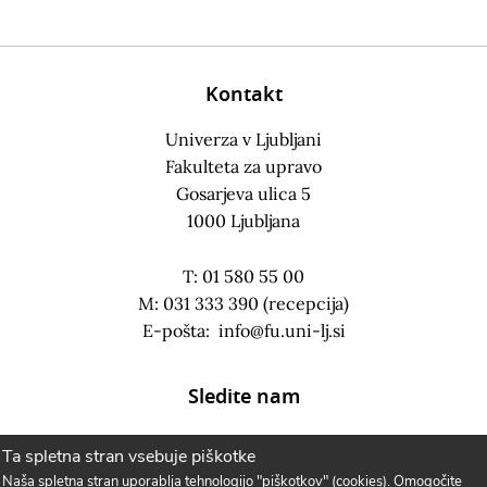
Kontakt
Univerza v Ljubljani
Fakulteta za upravo
Gosarjeva ulica 5
1000 Ljubljana
T: 01 580 55 00
M: 031 333 390 (recepcija)
E-pošta:
info@fu.uni-lj.si
Sledite nam
Ta spletna stran vsebuje piškotke
Naša spletna stran uporablja tehnologijo "piškotkov" (cookies). Omogočite