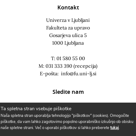
Kontakt
Univerza v Ljubljani
Fakulteta za upravo
Gosarjeva ulica 5
1000 Ljubljana
T: 01 580 55 00
M: 031 333 390 (recepcija)
E-pošta:
info@fu.uni-lj.si
Sledite nam
Ta spletna stran vsebuje piškotke
Naša spletna stran uporablja tehnologijo "piškotkov" (cookies). Omogočite
piškotke, da vam lahko zagotovimo popolno uporabniško izkušnjo ob obisku
naše spletne strani. Več o uporabi piškotkov si lahko preberete
tukaj
.