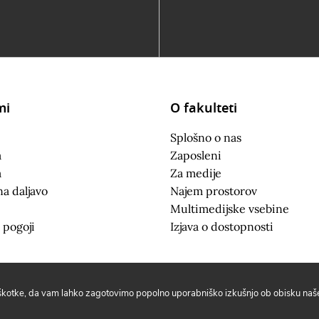
mi
O fakulteti
Splošno o nas
a
Zaposleni
a
Za medije
na daljavo
Najem prostorov
Multimedijske vsebine
 pogoji
Izjava o dostopnosti
iškotke, da vam lahko zagotovimo popolno uporabniško izkušnjo ob obisku naše 