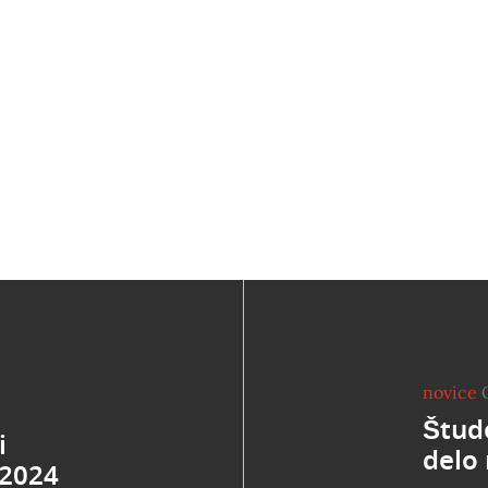
novice
Štude
i
delo 
/2024