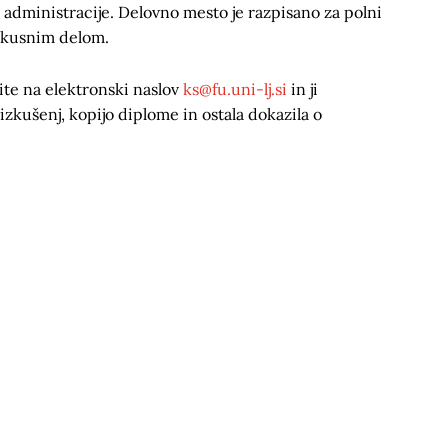
 administracije. Delovno mesto je razpisano za polni
skusnim delom.
ljite na elektronski naslov
ks@fu.uni-lj.si
in ji
izkušenj, kopijo diplome in ostala dokazila o