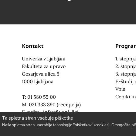
Kontakt
Progra
Univerza v Ljubljani
1. stopnja
Fakulteta za upravo
2. stopnj
Gosarjeva ulica 5
3. stopnj
1000 Ljubljana
E-študij 
Vpis
Ceniki in
T: 01 580 55 00
M: 031 333 390 (recepcija)
E-pošta:
info@fu.uni-lj.si
Ta spletna stran vsebuje piškotke
Naša spletna stran uporablja tehnologijo "piškotkov" (cookies). Omogočite p