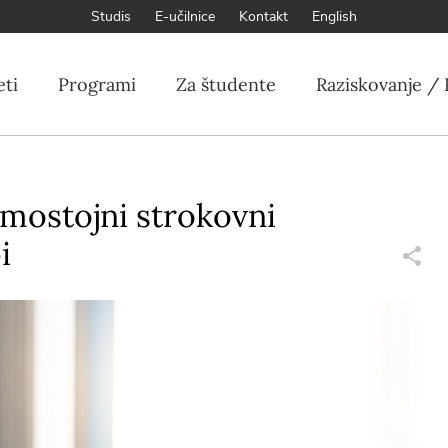
Studis
E-učilnice
Kontakt
English
eti
Programi
Za študente
Raziskovanje / 
mostojni strokovni
i