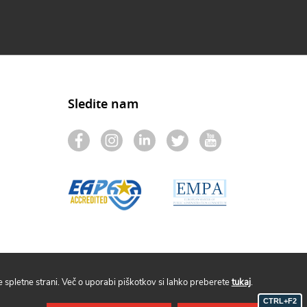
Sledite nam
spletne strani. Več o uporabi piškotkov si lahko preberete
tukaj
.
CTRL+F2