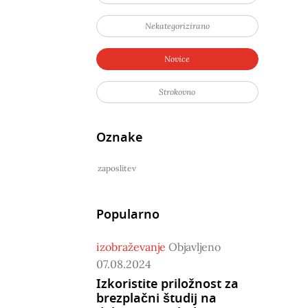
Nekategorizirano
Novice
Strokovno
Oznake
zaposlitev
Popularno
izobraževanje
Objavljeno
07.08.2024
Izkoristite priložnost za
brezplačni študij na