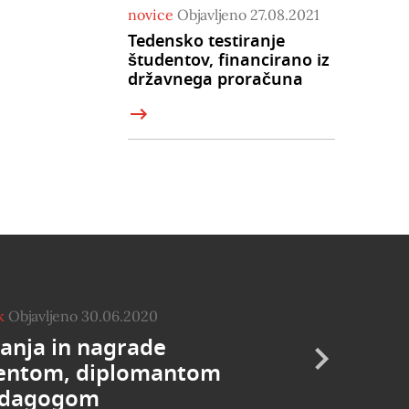
novice
Objavljeno 27.08.2021
Tedensko testiranje
študentov, financirano iz
državnega proračuna
k
Objavljeno 30.06.2020
nanja in nagrade
entom, diplomantom
edagogom