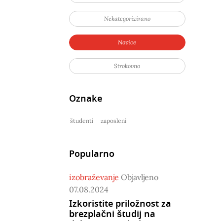
Nekategorizirano
Novice
Strokovno
Oznake
študenti
zaposleni
Popularno
izobraževanje
Objavljeno
07.08.2024
Izkoristite priložnost za
brezplačni študij na