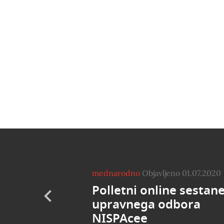
mednarodno
Objavljeno 01.07.2020
Polletni online sestan
upravnega odbora
NISPAcee