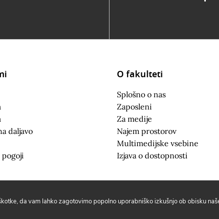
mi
O fakulteti
Splošno o nas
a
Zaposleni
a
Za medije
na daljavo
Najem prostorov
Multimedijske vsebine
 pogoji
Izjava o dostopnosti
iškotke, da vam lahko zagotovimo popolno uporabniško izkušnjo ob obisku naše 