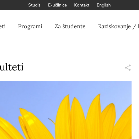
Studis
E-učilnice
Kontakt
English
eti
Programi
Za študente
Raziskovanje / 
ulteti