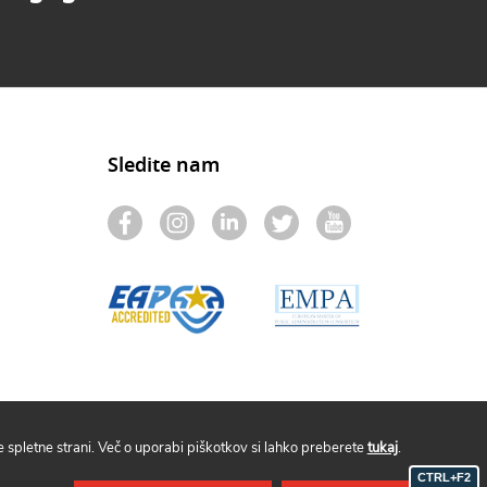
Sledite nam
spletne strani. Več o uporabi piškotkov si lahko preberete
tukaj
.
CTRL+F2