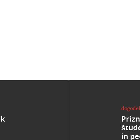
dogode
ek
Priz
štud
in p