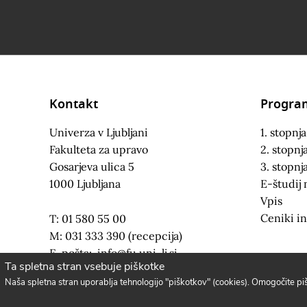
Kontakt
Progra
Univerza v Ljubljani
1. stopnja
Fakulteta za upravo
2. stopnj
Gosarjeva ulica 5
3. stopnj
1000 Ljubljana
E-študij 
Vpis
Ceniki in
T: 01 580 55 00
M: 031 333 390 (recepcija)
E-pošta:
info@fu.uni-lj.si
Ta spletna stran vsebuje piškotke
Naša spletna stran uporablja tehnologijo "piškotkov" (cookies). Omogočite p