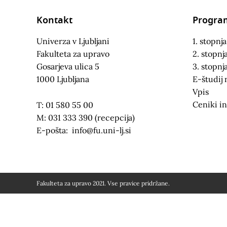
Kontakt
Progra
Univerza v Ljubljani
1. stopnja
Fakulteta za upravo
2. stopnj
Gosarjeva ulica 5
3. stopnj
1000 Ljubljana
E-študij 
Vpis
Ceniki in
T: 01 580 55 00
M: 031 333 390 (recepcija)
E-pošta:
info@fu.uni-lj.si
Fakulteta za upravo 2021. Vse pravice pridržane.