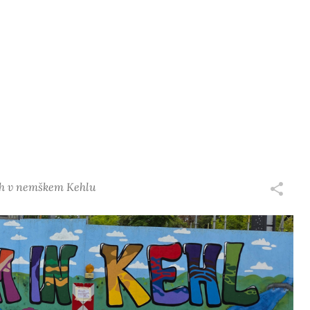
vah v nemškem Kehlu