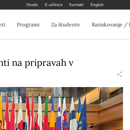
Studis
E-učilnice
Kontakt
English
eti
Programi
Za študente
Raziskovanje / 
nti na pripravah v