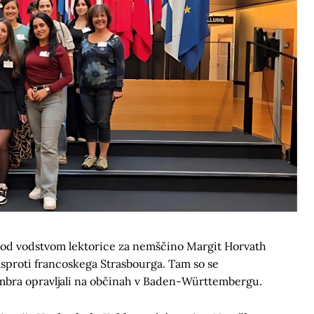
 pod vodstvom lektorice za nemščino Margit Horvath
nasproti francoskega Strasbourga. Tam so se
tembra opravljali na občinah v Baden-Württembergu.