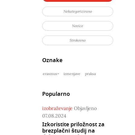
Nekategorizirano
Novice
Strokovno
Oznake
erasmus+
izmenjave
praksa
Popularno
izobraževanje
Objavljeno
07.08.2024
Izkoristite priložnost za
brezplačni študij na