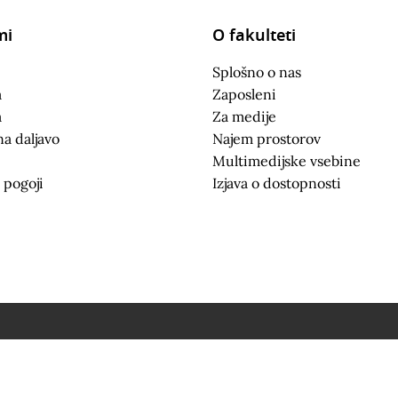
mi
O fakulteti
Splošno o nas
a
Zaposleni
a
Za medije
na daljavo
Najem prostorov
Multimedijske vsebine
 pogoji
Izjava o dostopnosti