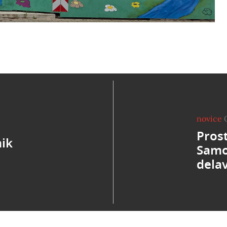
novice
Pros
mik
Samo
delav