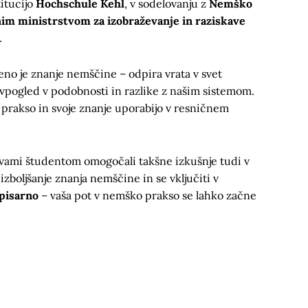
itucijo
Hochschule Kehl
, v sodelovanju z
Nemško
im ministrstvom za izobraževanje in raziskave
.
no je znanje nemščine – odpira vrata v svet
vpogled v podobnosti in razlike z našim sistemom.
 prakso in svoje znanje uporabijo v resničnem
ami študentom omogočali takšne izkušnje tudi v
 izboljšanje znanja nemščine in se vključiti v
pisarno
– vaša pot v nemško prakso se lahko začne