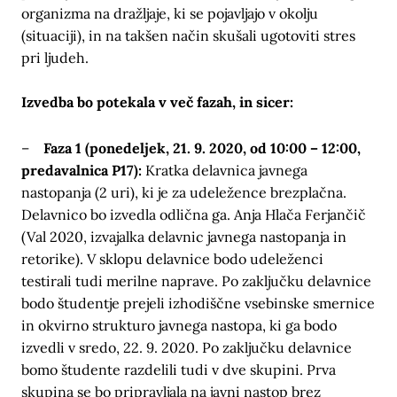
organizma na dražljaje, ki se pojavljajo v okolju
(situaciji), in na takšen način skušali ugotoviti stres
pri ljudeh.
Izvedba bo potekala v več fazah, in sicer:
–
Faza 1 (ponedeljek, 21. 9. 2020, od 10:00 – 12:00,
predavalnica P17):
Kratka delavnica javnega
nastopanja (2 uri), ki je za udeležence brezplačna.
Delavnico bo izvedla odlična ga. Anja Hlača Ferjančič
(Val 2020, izvajalka delavnic javnega nastopanja in
retorike). V sklopu delavnice bodo udeleženci
testirali tudi merilne naprave. Po zaključku delavnice
bodo študentje prejeli izhodiščne vsebinske smernice
in okvirno strukturo javnega nastopa, ki ga bodo
izvedli v sredo, 22. 9. 2020. Po zaključku delavnice
bomo študente razdelili tudi v dve skupini. Prva
skupina se bo pripravljala na javni nastop brez