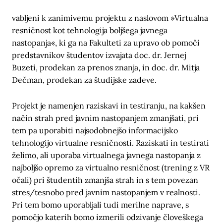
vabljeni k zanimivemu projektu z naslovom »Virtualna
resničnost kot tehnologija boljšega javnega
nastopanja«, ki ga na Fakulteti za upravo ob pomoči
predstavnikov študentov izvajata doc. dr. Jernej
Buzeti, prodekan za prenos znanja, in doc. dr. Mitja
Dečman, prodekan za študijske zadeve.
Projekt je namenjen raziskavi in testiranju, na kakšen
način strah pred javnim nastopanjem zmanjšati, pri
tem pa uporabiti najsodobnejšo informacijsko
tehnologijo virtualne resničnosti. Raziskati in testirati
želimo, ali uporaba virtualnega javnega nastopanja z
najboljšo opremo za virtualno resničnost (trening z VR
očali) pri študentih zmanjša strah in s tem povezan
stres/tesnobo pred javnim nastopanjem v realnosti.
Pri tem bomo uporabljali tudi merilne naprave, s
pomočjo katerih bomo izmerili odzivanje človeškega