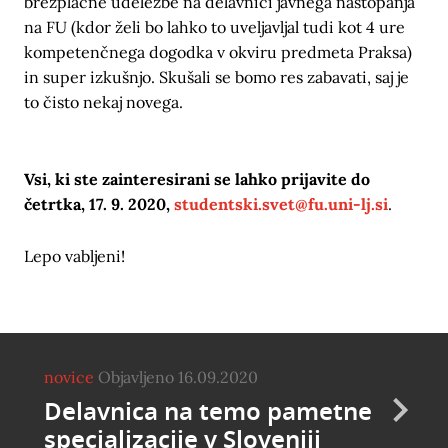
brezplačne udeležbe na delavnici javnega nastopanja
na FU (kdor želi bo lahko to uveljavljal tudi kot 4 ure
kompetenčnega dogodka v okviru predmeta Praksa)
in super izkušnjo. Skušali se bomo res zabavati, saj je
to čisto nekaj novega.
Vsi, ki ste zainteresirani se lahko prijavite do
četrtka, 17. 9. 2020,
studentski.svet@fu.uni-lj.si
.
Lepo vabljeni!
novice
Objavljeno 16.09.2020
Delavnica na temo pametne
specializacije v Sloveniji