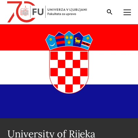
Iskalnik
Odpri
University of Rijeka