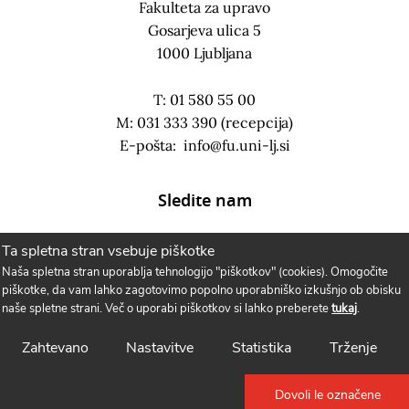
Fakulteta za upravo
Gosarjeva ulica 5
1000 Ljubljana
T: 01 580 55 00
M: 031 333 390 (recepcija)
E-pošta:
info@fu.uni-lj.si
Sledite nam
Ta spletna stran vsebuje piškotke
Naša spletna stran uporablja tehnologijo "piškotkov" (cookies). Omogočite
piškotke, da vam lahko zagotovimo popolno uporabniško izkušnjo ob obisku
naše spletne strani. Več o uporabi piškotkov si lahko preberete
tukaj
.
Zahtevano
Nastavitve
Statistika
Trženje
Dovoli le označene