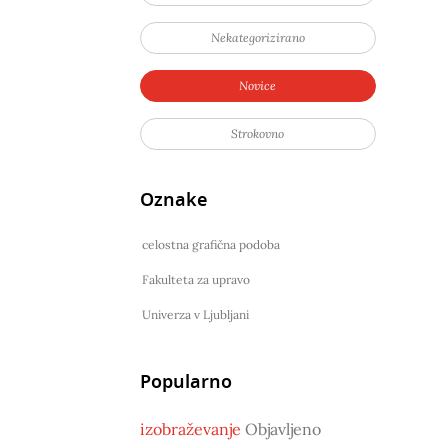
Nekategorizirano
Novice
Strokovno
Oznake
celostna grafična podoba
Fakulteta za upravo
Univerza v Ljubljani
Popularno
izobraževanje
Objavljeno