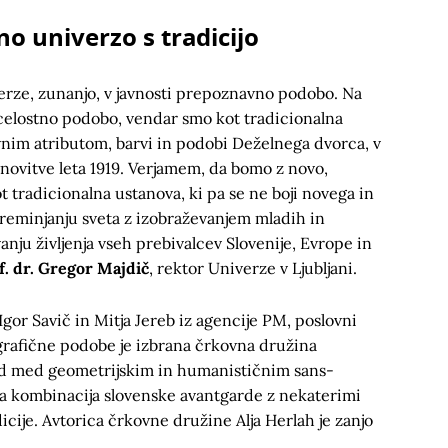
o univerzo s tradicijo
erze, zunanjo, v javnosti prepoznavno podobo. Na
o celostno podobo, vendar smo kot tradicionalna
vnim atributom, barvi in podobi Deželnega dvorca, v
novitve leta 1919. Verjamem, da bomo z novo,
 tradicionalna ustanova, ki pa se ne boji novega in
spreminjanju sveta z izobraževanjem mladih in
anju življenja vseh prebivalcev Slovenije, Evrope in
f. dr. Gregor Majdič
, rektor Univerze v Ljubljani.
Igor Savič in Mitja Jereb iz agencije PM, poslovni
 grafične podobe je izbrana črkovna družina
rid med geometrijskim in humanističnim sans-
ala kombinacija slovenske avantgarde z nekaterimi
cije. Avtorica črkovne družine Alja Herlah je zanjo