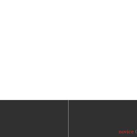
4
novice