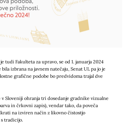
je tudi Fakulteta za upravo, se od 1. januarja 2024
 bila izbrana na javnem natečaju, Senat UL pa jo je
elostne grafične podobe bo predvidoma trajal dve
 v Sloveniji ohranja tri dosedanje gradnike vizualne
barva in črkovni zapis), vendar tako, da poveča
rati na izviren način z likovno čistostjo
 tradicijo.