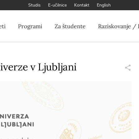
Studis
E-učilnice
Kontakt
English
eti
Programi
Za študente
Raziskovanje / 
verze v Ljubljani