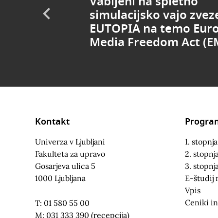
Vabljeni na spletno
simulacijsko vajo zvez
EUTOPIA na temo Eur
Media Freedom Act (E
Kontakt
Progra
Univerza v Ljubljani
1. stopnja
Fakulteta za upravo
2. stopnj
Gosarjeva ulica 5
3. stopnj
1000 Ljubljana
E-študij 
Vpis
Ceniki in
T: 01 580 55 00
M: 031 333 390 (recepcija)