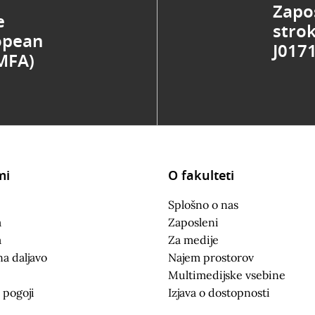
Zapo
e
stro
opean
J017
MFA)
mi
O fakulteti
Splošno o nas
a
Zaposleni
a
Za medije
na daljavo
Najem prostorov
Multimedijske vsebine
 pogoji
Izjava o dostopnosti