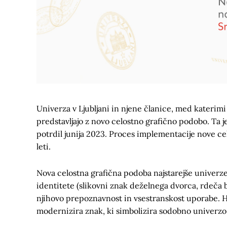
Univerza v Ljubljani in njene članice, med katerimi 
predstavljajo z novo celostno grafično podobo. Ta je
potrdil junija 2023. Proces implementacije nove c
leti.
Nova celostna grafična podoba najstarejše univerze
identitete (slikovni znak deželnega dvorca, rdeča 
njihovo prepoznavnost in vsestranskost uporabe. Hk
modernizira znak, ki simbolizira sodobno univerzo s