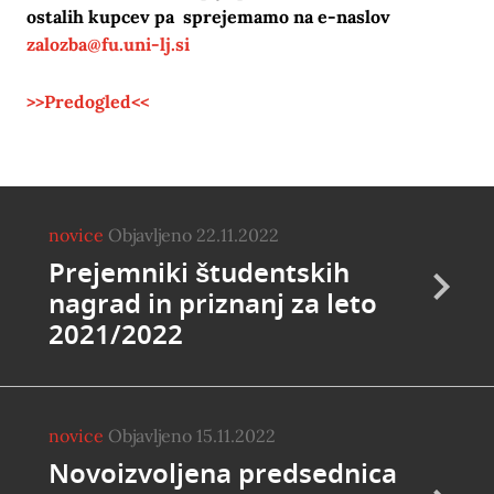
ostalih kupcev pa sprejemamo na e-naslov
zalozba@fu.uni-lj.si
>>Predogled<<
novice
Objavljeno 22.11.2022
Prejemniki študentskih
nagrad in priznanj za leto
2021/2022
novice
Objavljeno 15.11.2022
Novoizvoljena predsednica