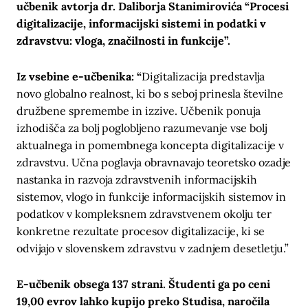
učbenik avtorja dr. Daliborja Stanimirovića “Procesi
digitalizacije, informacijski sistemi in podatki v
zdravstvu: vloga, značilnosti in funkcije”.
Iz vsebine e-učbenika: “
Digitalizacija predstavlja
novo globalno realnost, ki bo s seboj prinesla številne
družbene spremembe in izzive. Učbenik ponuja
izhodišča za bolj poglobljeno razumevanje vse bolj
aktualnega in pomembnega koncepta digitalizacije v
zdravstvu. Učna poglavja obravnavajo teoretsko ozadje
nastanka in razvoja zdravstvenih informacijskih
sistemov, vlogo in funkcije informacijskih sistemov in
podatkov v kompleksnem zdravstvenem okolju ter
konkretne rezultate procesov digitalizacije, ki se
odvijajo v slovenskem zdravstvu v zadnjem desetletju.”
E-učbenik obsega 137 strani. Študenti ga po ceni
19,00 evrov lahko kupijo preko Studisa, naročila