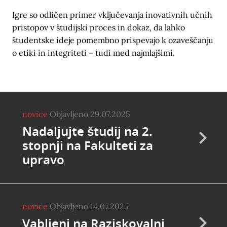
Igre so odličen primer vključevanja inovativnih učnih
pristopov v študijski proces in dokaz, da lahko
študentske ideje pomembno prispevajo k ozaveščanju
o etiki in integriteti – tudi med najmlajšimi.
novice
Objavljeno 29.07.2025
Nadaljujte študij na 2.
stopnji na Fakulteti za
upravo
novice
Objavljeno 14.07.2025
Vabljeni na Raziskovalni