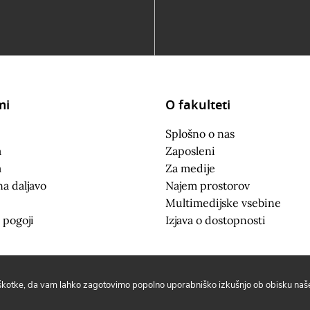
mi
O fakulteti
Splošno o nas
a
Zaposleni
a
Za medije
na daljavo
Najem prostorov
Multimedijske vsebine
 pogoji
Izjava o dostopnosti
iškotke, da vam lahko zagotovimo popolno uporabniško izkušnjo ob obisku naše 