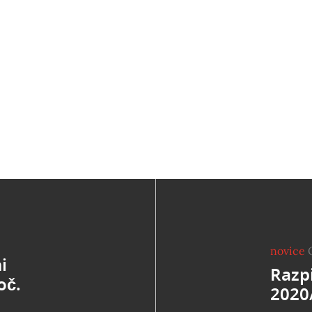
novice
i
Razpi
oč.
2020