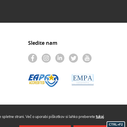
Sledite nam
spletne strani. Več o uporabi piškotkov si lahko preberete
tukaj
.
CTRL+F2