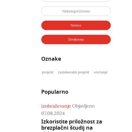
Nekategorizirano
Novice
Strokovno
Oznake
projekt
raziskovalni projekt
srečanje
Popularno
izobraževanje
Objavljeno
07.08.2024
Izkoristite priložnost za
brezplačni študij na