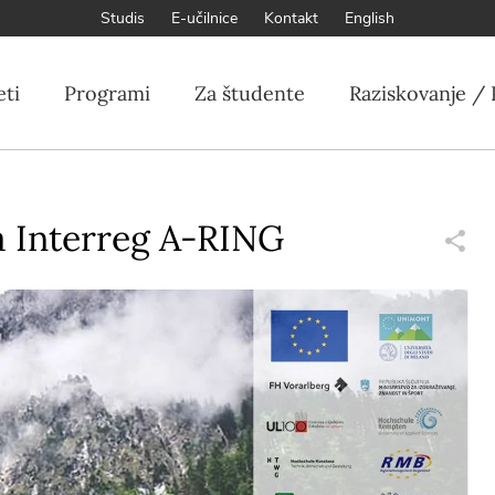
Studis
E-učilnice
Kontakt
English
eti
Programi
Za študente
Raziskovanje / 
ta Interreg A-RING