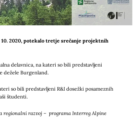
 10. 2020, potekalo tretje srečanje projektnih
lna delavnica, na kateri so bili predstavljeni
ke dežele Burgenland.
ateri so bili predstavljeni R&I dosežki posameznih
ši študenti.​
za regionalni razvoj – programa Interreg Alpine