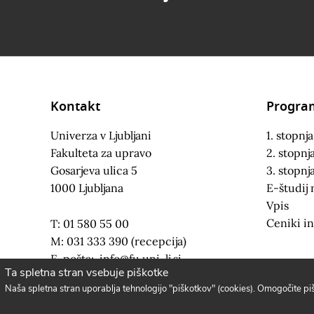
Kontakt
Progra
Univerza v Ljubljani
1. stopnja
Fakulteta za upravo
2. stopnj
Gosarjeva ulica 5
3. stopnj
1000 Ljubljana
E-študij 
Vpis
Ceniki in
T: 01 580 55 00
M: 031 333 390 (recepcija)
E-pošta:
info@fu.uni-lj.si
Ta spletna stran vsebuje piškotke
Naša spletna stran uporablja tehnologijo "piškotkov" (cookies). Omogočite p