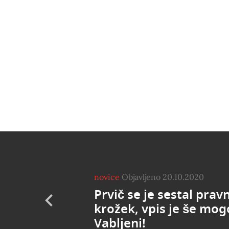
novice
Objavljeno 20.10.2020
Prvič se je sestal pravn
krožek, vpis je še mog
Vabljeni!