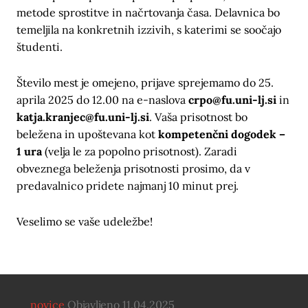
metode sprostitve in načrtovanja časa. Delavnica bo
temeljila na konkretnih izzivih, s katerimi se soočajo
študenti.
Število mest je omejeno, prijave sprejemamo do 25.
aprila 2025 do 12.00 na e-naslova
crpo@fu.uni-lj.si
in
katja.kranjec@fu.uni-lj.si
. Vaša prisotnost bo
beležena in upoštevana kot
kompetenčni dogodek –
1 ura
(velja le za popolno prisotnost). Zaradi
obveznega beleženja prisotnosti prosimo, da v
predavalnico pridete najmanj 10 minut prej.
Veselimo se vaše udeležbe!
novice
Objavljeno 11.04.2025