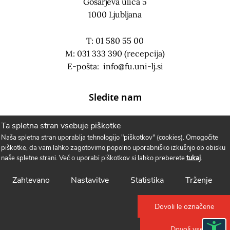
Gosarjeva ulica 5
1000 Ljubljana
T: 01 580 55 00
M: 031 333 390 (recepcija)
E-pošta:
info@fu.uni-lj.si
Sledite nam
Ta spletna stran vsebuje piškotke
Naša spletna stran uporablja tehnologijo "piškotkov" (cookies). Omogočite
piškotke, da vam lahko zagotovimo popolno uporabniško izkušnjo ob obisku
naše spletne strani. Več o uporabi piškotkov si lahko preberete
tukaj
.
Zahtevano
Nastavitve
Statistika
Trženje
Dovoli le označene
Politika piškotkov
Dovoli vse