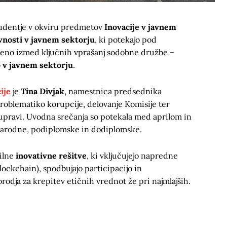
študentje v okviru predmetov
Inovacije v javnem
vnosti v javnem sektorju
, ki potekajo pod
 v eno izmed ključnih vprašanj sodobne družbe –
o v javnem sektorju
.
ije
je
Tina Divjak
, namestnica predsednika
roblematiko korupcije, delovanje Komisije ter
upravi. Uvodna srečanja so potekala med aprilom in
narodne, podiplomske in dodiplomske.
vilne
inovativne rešitve
, ki vključujejo napredne
lockchain), spodbujajo participacijo in
rodja za krepitev etičnih vrednot že pri najmlajših.