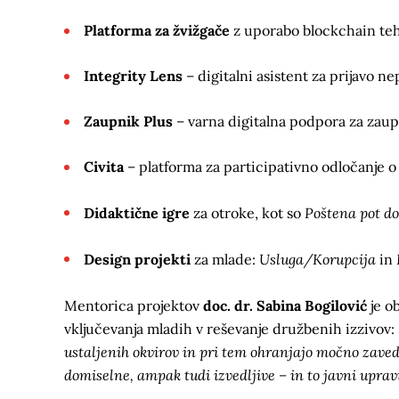
Platforma za žvižgače
z uporabo blockchain teh
Integrity Lens
– digitalni asistent za prijavo ne
Zaupnik Plus
– varna digitalna podpora za zaupn
Civita
– platforma za participativno odločanje o 
Poštena pot d
Didaktične igre
za otroke, kot so
Usluga/Korupcija
Design projekti
za mlade:
in
Mentorica projektov
doc. dr. Sabina Bogilović
je o
vključevanja mladih v reševanje družbenih izzivov:
ustaljenih okvirov in pri tem ohranjajo močno zaved
domiselne, ampak tudi izvedljive – in to javni uprav