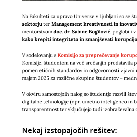
Na Fakulteti za upravo Univerze v Ljubljani so se 
sektorju
ter
Management kreativnosti in inovati
mentorstvom
doc. dr. Sabine Bogilović
, poglobili
kako krepiti integriteto in zmanjševati korupcij
V sodelovanju s
Komisijo za preprečevanje korupc
Komisije, študentom na več srečanjih predstavila p
pomen etičnih standardov in odgovornosti v javni 
majem 2025 za različne skupine študentov – med
V okviru samostojnih nalog so študentje razvili šte
digitalne tehnologije (npr. umetno inteligenco in b
transparentnost ter vključujejo tudi izobraževalna o
Nekaj izstopajočih rešitev: