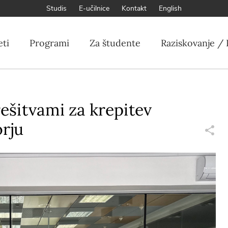
Studis
E-učilnice
Kontakt
English
eti
Programi
Za študente
Raziskovanje / 
rešitvami za krepitev
orju