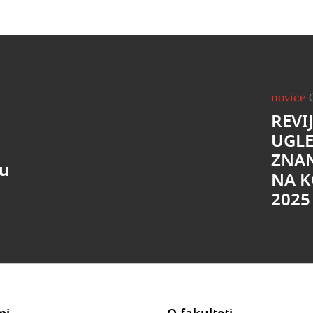
novice
REVI
UGL
ZNAN
ru
NA K
2025