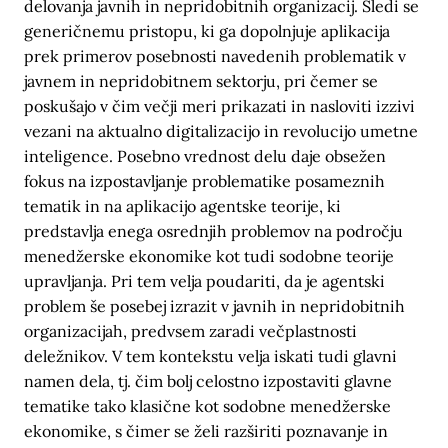
delovanja javnih in nepridobitnih organizacij. Sledi se
generičnemu pristopu, ki ga dopolnjuje aplikacija
prek primerov posebnosti navedenih problematik v
javnem in nepridobitnem sektorju, pri čemer se
poskušajo v čim večji meri prikazati in nasloviti izzivi
vezani na aktualno digitalizacijo in revolucijo umetne
inteligence. Posebno vrednost delu daje obsežen
fokus na izpostavljanje problematike posameznih
tematik in na aplikacijo agentske teorije, ki
predstavlja enega osrednjih problemov na področju
menedžerske ekonomike kot tudi sodobne teorije
upravljanja. Pri tem velja poudariti, da je agentski
problem še posebej izrazit v javnih in nepridobitnih
organizacijah, predvsem zaradi večplastnosti
deležnikov. V tem kontekstu velja iskati tudi glavni
namen dela, tj. čim bolj celostno izpostaviti glavne
tematike tako klasične kot sodobne menedžerske
ekonomike, s čimer se želi razširiti poznavanje in