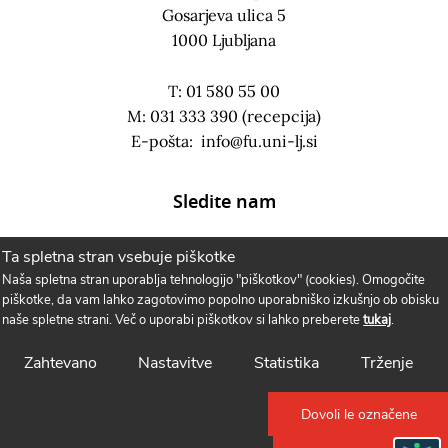
Gosarjeva ulica 5
1000 Ljubljana
T: 01 580 55 00
M: 031 333 390 (recepcija)
E-pošta:
info@fu.uni-lj.si
Sledite nam
Ta spletna stran vsebuje piškotke
Naša spletna stran uporablja tehnologijo "piškotkov" (cookies). Omogočite
piškotke, da vam lahko zagotovimo popolno uporabniško izkušnjo ob obisku
naše spletne strani. Več o uporabi piškotkov si lahko preberete
tukaj
.
Zahtevano
Nastavitve
Statistika
Trženje
Dovoli le označene
Politika piškotkov